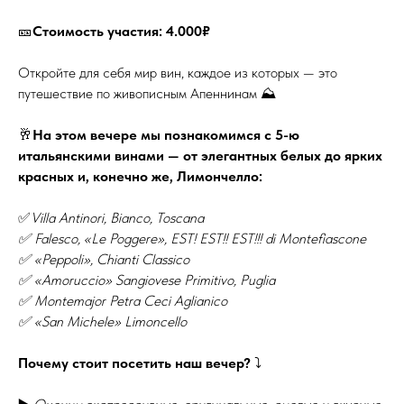
🎫
Стоимость участия: 4.000₽
Откройте для себя мир вин, каждое из которых — это
путешествие по живописным Апеннинам ⛰️
🥂
На этом вечере мы познакомимся с 5-ю
итальянскими винами — от элегантных белых до ярких
красных и, конечно же, Лимончелло:
✅
Villa Antinori, Bianco, Toscana
✅ Falesco, «Le Poggere», EST! EST!! EST!!! di Montefiascone
✅ «Peppoli», Chianti Classico
✅ «Amoruccio» Sangiovese Primitivo, Puglia
✅ Montemajor Petra Ceci Aglianico
✅ «San Michele» Limoncello
Почему стоит посетить наш вечер?
⤵️