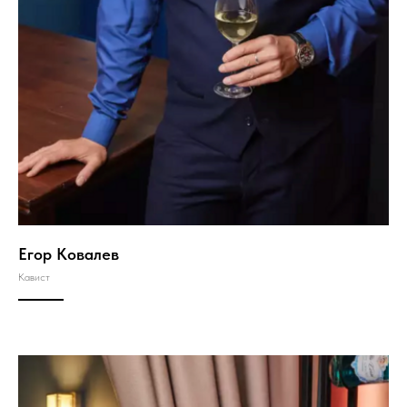
Егор Ковалев
Кавист