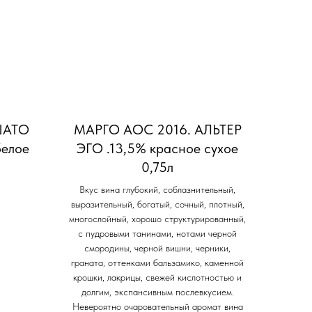
ШАТО
МАРГО АОС 2016. АЛЬТЕР
елое
ЭГО .13,5% красное сухое
0,75л
Вкус вина глубокий, соблазнительный,
выразительный, богатый, сочный, плотный,
многослойный, хорошо структурированный,
с пудровыми танинами, нотами черной
смородины, черной вишни, черники,
граната, оттенками бальзамико, каменной
крошки, лакрицы, свежей кислотностью и
долгим, экспансивным послевкусием.
Невероятно очаровательный аромат вина