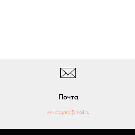
Почта
vin-pogreb@mail.ru
2