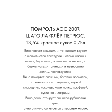
ПОМРОЛЬ АОС 2007.
ШАТО ЛА ФЛЁР ПЕТРЮС.
13,5% красное сухое 0,75л
Вино чарует мощным, интенсивным вкусом
с шелковистой текстурой, нотами малины,
вишни, бергамота, апельсина и железа, с
бархатистыми танинами и невероятно
долгим послевкусием.
Вино покоряет сложным, богатым ароматом,
сотканным из нот черешни, черной
смородины, лакрицы, кофе мокко, трюфелей,
суглинка и лакрицы.
Вино демонстрирует вишнево-рубиновый
цвет.
Вино отлично сочетается с красным мясом,