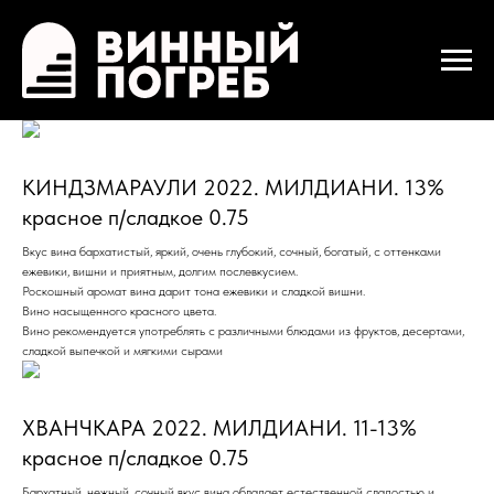
КИНДЗМАРАУЛИ 2022. МИЛДИАНИ. 13%
красное п/сладкое 0.75
Вкус вина бархатистый, яркий, очень глубокий, сочный, богатый, с оттенками
ежевики, вишни и приятным, долгим послевкусием.
Роскошный аромат вина дарит тона ежевики и сладкой вишни.
Вино насыщенного красного цвета.
Вино рекомендуется употреблять с различными блюдами из фруктов, десертами,
сладкой выпечкой и мягкими сырами
ХВАНЧКАРА 2022. МИЛДИАНИ. 11-13%
красное п/сладкое 0.75
Бархатный, нежный, сочный вкус вина обладает естественной сладостью и