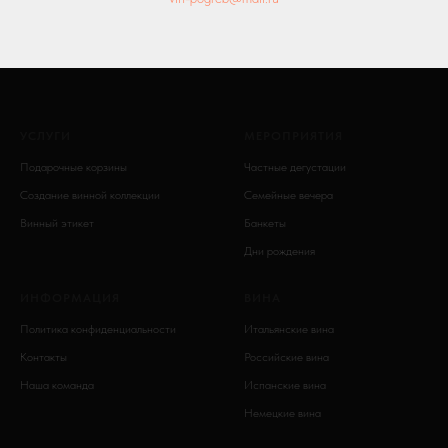
УСЛУГИ
МЕРОПРИЯТИЯ
Подарочные корзины
Частные дегустации
Создание винной коллекции
Семейные вечера
Винный этикет
Банкеты
Дни рождения
ИНФОРМАЦИЯ
ВИНА
Политика конфиденциальности
Итальянские вина
Контакты
Российские вина
Наша команда
Испанские вина
Немецкие вина