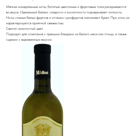
Мягкие минеральные ноты, богатые цветочные и фруктовые тона раскрываются
во вкусе. Идеальный баланс сладости и кислотности подчеркивает питкость.
Ноты спелых белых фруктов и оттенки сухофруктов наполняют букет. При этом он
характеризуется приятной свежестью.
Светло-золотистый цвет.
Подходит для сочетания с пряными блюдами из белого мяса или птицы, а также
сырами с выраженным вкусом.