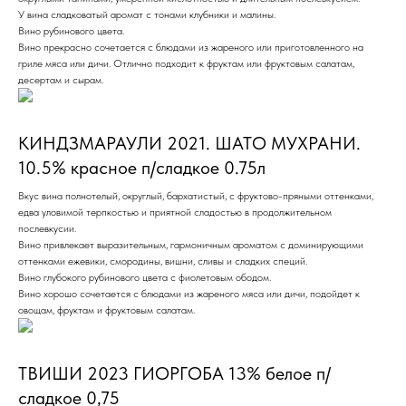
У вина сладковатый аромат с тонами клубники и малины.
Вино рубинового цвета.
Вино прекрасно сочетается с блюдами из жареного или приготовленного на
гриле мяса или дичи. Отлично подходит к фруктам или фруктовым салатам,
десертам и сырам.
КИНДЗМАРАУЛИ 2021. ШАТО МУХРАНИ.
10.5% красное п/сладкое 0.75л
Вкус вина полнотелый, округлый, бархатистый, с фруктово-пряными оттенками,
едва уловимой терпкостью и приятной сладостью в продолжительном
послевкусии.
Вино привлекает выразительным, гармоничным ароматом с доминирующими
оттенками ежевики, смородины, вишни, сливы и сладких специй.
Вино глубокого рубинового цвета с фиолетовым ободом.
Вино хорошо сочетается с блюдами из жареного мяса или дичи, подойдет к
овощам, фруктам и фруктовым салатам.
ТВИШИ 2023 ГИОРГОБА 13% белое п/
сладкое 0,75