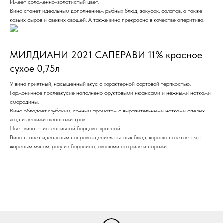
Имеет соломенно-золотистый цвет.
Вино станет идеальным дополнением рыбных блюд, закусок, салатов, а также
козьих сыров и свежих овощей. А также вино прекрасно в качестве аперитива.
МИЛДИАНИ 2021 САПЕРАВИ 11% красное
сухое 0,75л
У вина приятный, насыщенный вкус с характерной сортовой терпкостью.
Гармоничное послевкусие наполнено фруктовыми нюансами и нежными нотками
смородины.
Вино обладает глубоким, сочным ароматом с выразительными нотками спелых
ягод и легкими нюансами трав.
Цвет вина — интенсивный бордово-красный.
Вино станет идеальным сопровождением сытных блюд, хорошо сочетается с
жареным мясом, рагу из баранины, овощами на гриле и сырами.