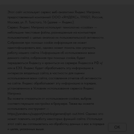
Этот сайт использует сервис веб-аналитики Яндекс Метрика,
предоставляемый компанией ООО «ЯНДЕКС», 119021, Россия,
Москва, ул. Л. Толстого, 16 (далее — Яндекс).
Сервис Яндекс Метрика использует технологию «cookie» —
небольшие текстовые файлы, размещаемые на компьютере
пользователей с целью анализа их пользовательской активности.
Собранная при помощи cookie информация не может
идентифицировать вас, однако может помочь нам улучшить
работу нашего сайта. Информация об использовании вами
данного сайта, собранная при помощи cookie, будет
передаваться Яндексу и храниться на сервере Яндекса в РФ и/
или в ЕЭЗ. Яндекс будет обрабатывать эту информацию в
интересах владельца сайта, в частности для оценки
использования вами сайта, составления отчетов об активности
на сайте. Яндекс обрабатывает эту информацию в порядке,
установленном в Условиях использования сервиса Яндекс
Метрика.
Вы можете отказаться от использования cookies, выбрав
соответствующие настройки в браузере. Также вы можете
использовать инструмент —
https://yandex.ru/support/metrika/general/opt-out.html. Однако это
может повлиять на работу некоторых функций сайта. Используя
В связи с нестабильным курсом, наличие и актуальные
этот сайт, вы соглашаетесь на обработку данных о вас в порядке
OK
цены, уточняйте по телефону
и целях, указанных выше.