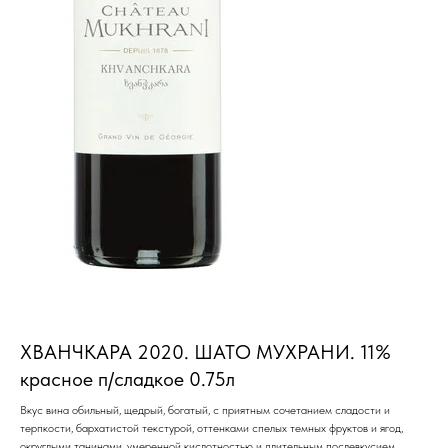
ХВАНЧКАРА 2020. ШАТО МУХРАНИ. 11%
красное п/сладкое 0.75л
Вкус вина обильный, щедрый, богатый, с приятным сочетанием сладости и
терпкости, бархатистой текстурой, оттенками спелых темных фруктов и ягод,
округлыми танинами, умеренной кислотностью и длительным послевкусием.