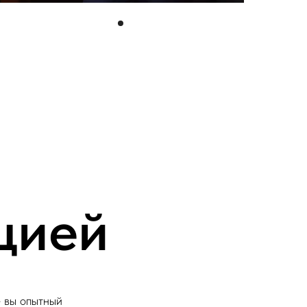
цией
е вы опытный