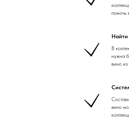
коллекц
помочь 
Найти 
В колле
нужна б
вино из
Систе
Состави
вино мо
коллекц