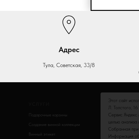
Адрес
Тула, Советская, 33/8
Этот сайт испо
УСЛУГИ
МЕРО
Л. Толстого, 16
Сервис Яндекс 
Подарочные корзины
Частные 
целью анализа 
Создание винной коллекции
Семейные
Собранная при 
Винный этикет
Банкеты
Информация об 