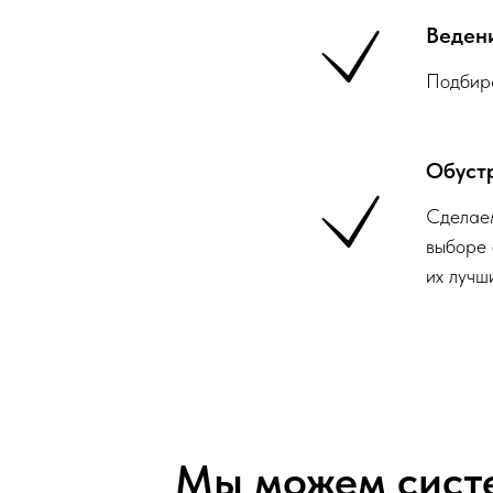
Веден
Подбира
Обуст
Сделаем
выборе 
их лучш
Мы можем систе