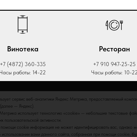
Винотека
Ресторан
+7 (4872) 360-335
+7 910 947-25-25
Часы работы: 14-22
Часы работы: 10-2
льзует сервис веб-аналитики Яндекс Метрика, предоставляемый компа
ПРИЯТИЯ
ИНФОРМАЦИЯ
 (далее — Яндекс).
Метрика использует технологию «cookie» — небольшие текстовые фа
дегустации
Политика конфиденциальности
их пользовательской активности.
 вечера
Контакты
помощи cookie информация не может идентифицировать вас, однако м
Наша команда
использовании вами данного сайта, собранная при помощи cookie, буд