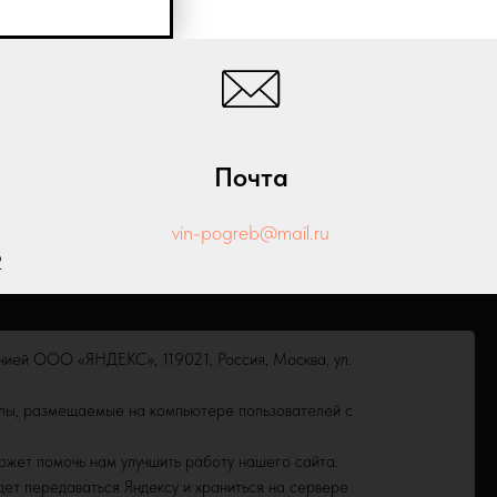
Почта
vin-pogreb@mail.ru
2
нией ООО «ЯНДЕКС», 119021, Россия, Москва, ул.
ВИНА
йлы, размещаемые на компьютере пользователей с
Итальянские вина
Российские вина
ожет помочь нам улучшить работу нашего сайта.
Испанские вина
ет передаваться Яндексу и храниться на сервере