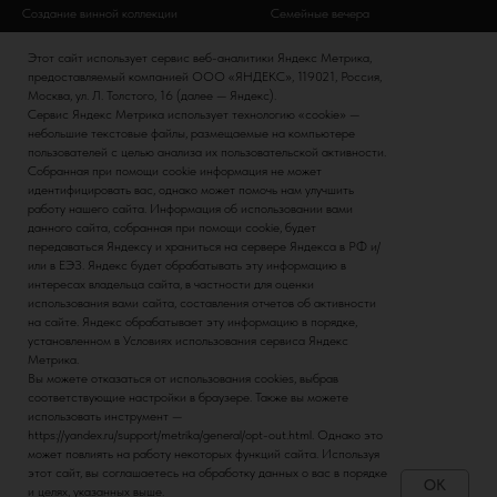
Создание винной коллекции
Семейные вечера
Винный этикет
Банкеты
Этот сайт использует сервис веб-аналитики Яндекс Метрика,
Дни рождения
предоставляемый компанией ООО «ЯНДЕКС», 119021, Россия,
Москва, ул. Л. Толстого, 16 (далее — Яндекс).
Сервис Яндекс Метрика использует технологию «cookie» —
ИНФОРМАЦИЯ
ВИНА
небольшие текстовые файлы, размещаемые на компьютере
пользователей с целью анализа их пользовательской активности.
Политика конфиденциальности
Итальянские вина
Собранная при помощи cookie информация не может
идентифицировать вас, однако может помочь нам улучшить
Контакты
Российские вина
работу нашего сайта. Информация об использовании вами
Наша команда
Испанские вина
данного сайта, собранная при помощи cookie, будет
передаваться Яндексу и храниться на сервере Яндекса в РФ и/
Немецкие вина
или в ЕЭЗ. Яндекс будет обрабатывать эту информацию в
интересах владельца сайта, в частности для оценки
использования вами сайта, составления отчетов об активности
на сайте. Яндекс обрабатывает эту информацию в порядке,
установленном в Условиях использования сервиса Яндекс
Метрика.
Вы можете отказаться от использования cookies, выбрав
соответствующие настройки в браузере. Также вы можете
использовать инструмент —
https://yandex.ru/support/metrika/general/opt-out.html. Однако это
МИНЗДРАВ ПРЕДУПРЕЖДАЕТ: ЧРЕЗМЕРНОЕ
может повлиять на работу некоторых функций сайта. Используя
этот сайт, вы соглашаетесь на обработку данных о вас в порядке
УПОТРЕБЛЕНИЕ АЛКОГОЛЯ ВРЕДИТ ВАШЕМУ
OK
и целях, указанных выше.