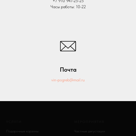
+7 910 947-25-25
Часы работы: 10-22
Почта
vin-pogreb@mail.ru
УСЛУГИ
МЕРОПРИЯТИЯ
Подарочные корзины
Частные дегустации