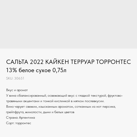
САЛЬТА 2022 КАЙКЕН ТЕРРУАР ТОРРОНТЕС
13% белое сухое 0,75л
SKU:
30651
Вкус и аромат
У вина сбалансированный, освежающий вкус с гладкой текстурой, фруктово-
травяными акцентами и тонкой кислинкой в мягком послевкусии.
Вино чарует свежим, изысканным ароматом, сотканным из нот персика,
грейпфрута, жимолости, дыни и белых цветов
Страна: Аргентина
Сорт: торронтес