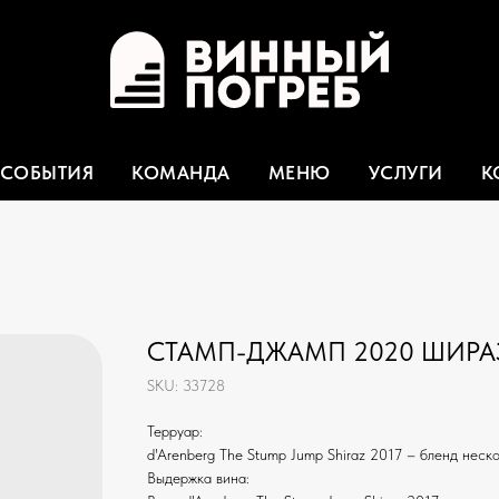
СОБЫТИЯ
КОМАНДА
МЕНЮ
УСЛУГИ
К
СТАМП-ДЖАМП 2020 ШИРАЗ 1
SKU:
33728
Терруар:
d'Arenberg The Stump Jump Shiraz 2017 – бленд неск
Выдержка вина: