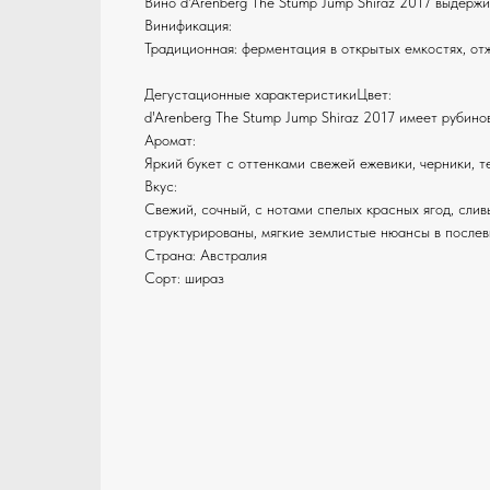
Вино d'Arenberg The Stump Jump Shiraz 2017 выдержи
Винификация:
Традиционная: ферментация в открытых емкостях, от
Дегустационные характеристикиЦвет:
d'Arenberg The Stump Jump Shiraz 2017 имеет рубино
Аромат:
Яркий букет с оттенками свежей ежевики, черники, т
Вкус:
Свежий, сочный, с нотами спелых красных ягод, слив
структурированы, мягкие землистые нюансы в послев
Страна: Австралия
Сорт: шираз