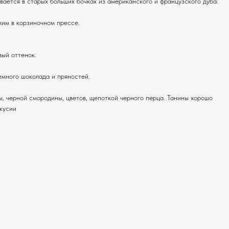
вается в старых больших бочках из американского и французского дуба.
жим в корзиночном прессе.
вый оттенок.
емного шоколада и пряностей.
ы, черной смородины, цветов, щепоткой черного перца. Танины хорошо
кусии