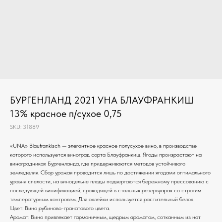
БУРГЕНЛАНД 2021 УНА БЛАУФРАНКИШ
13% красное п/сухое 0,75
SKU:
31889
«UNA» Blaufrankisch — элегантное красное полусухое вино, в производстве
которого используется виноград сорта Блауфранкиш. Ягоды произрастают на
виноградниках Бургенланда, где придерживаются методов устойчивого
земледелия. Сбор урожая проводится лишь по достижении ягодами оптимального
уровня спелости, на винодельне плоды подвергаются бережному прессованию с
последующей винификацией, проходящей в стальных резервуарах со строгим
температурным контролем. Для оклейки используется растительный белок.
Цвет: Вино рубиново-гранатового цвета.
Аромат: Вино привлекает гармоничным, щедрым ароматом, сотканным из нот