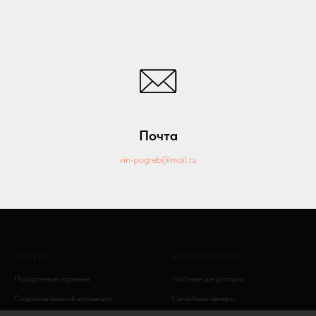
Почта
vin-pogreb@mail.ru
УСЛУГИ
МЕРОПРИЯТИЯ
Подарочные корзины
Частные дегустации
Создание винной коллекции
Семейные вечера