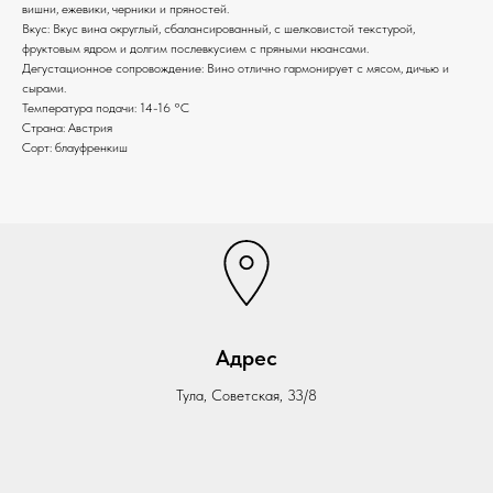
вишни, ежевики, черники и пряностей.
Вкус: Вкус вина округлый, сбалансированный, с шелковистой текстурой,
фруктовым ядром и долгим послевкусием с пряными нюансами.
Дегустационное сопровождение: Вино отлично гармонирует с мясом, дичью и
сырами.
Температура подачи: 14-16 °С
Страна: Австрия
Сорт: блауфренкиш
Адрес
Тула, Советская, 33/8