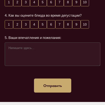
1
2
3
4
5
6
7
8
9
10
4. Как вы оцените блюда во время дегустации?
1
2
3
4
5
6
7
8
9
10
5. Ваши впечатления и пожелания:
Отправить