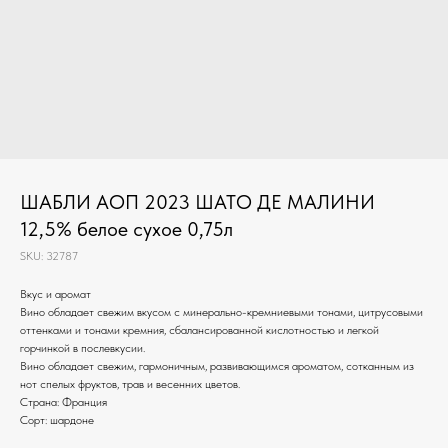
ШАБЛИ АОП 2023 ШАТО ДЕ МАЛИНИ
12,5% белое сухое 0,75л
SKU:
32787
Вкус и аромат
Вино обладает свежим вкусом с минерально-кремниевыми тонами, цитрусовыми
оттенками и тонами кремния, сбалансированной кислотностью и легкой
горчинкой в послевкусии.
Вино обладает свежим, гармоничным, развивающимся ароматом, сотканным из
нот спелых фруктов, трав и весенних цветов.
Страна: Франция
Сорт: шардоне