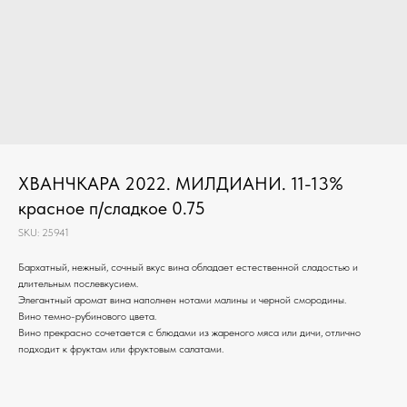
ХВАНЧКАРА 2022. МИЛДИАНИ. 11-13%
красное п/сладкое 0.75
SKU:
25941
Бархатный, нежный, сочный вкус вина обладает естественной сладостью и
длительным послевкусием.
Элегантный аромат вина наполнен нотами малины и черной смородины.
Вино темно-рубинового цвета.
Вино прекрасно сочетается с блюдами из жареного мяса или дичи, отлично
подходит к фруктам или фруктовым салатами.