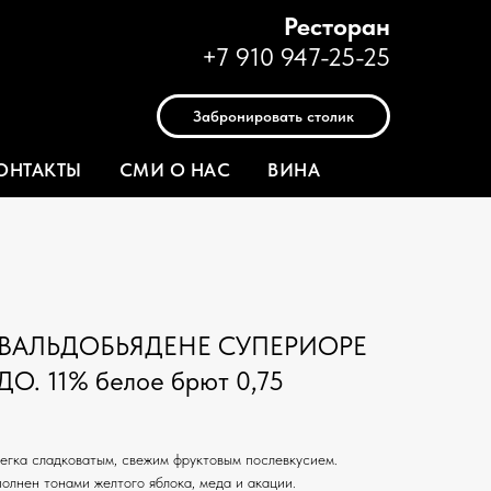
Ресторан
+7 910 947-25-25
Забронировать столик
ОНТАКТЫ
СМИ О НАС
ВИНА
ВАЛЬДОБЬЯДЕНЕ СУПЕРИОРЕ
. 11% белое брют 0,75
легка сладковатым, свежим фруктовым послевкусием.
олнен тонами желтого яблока, меда и акации.