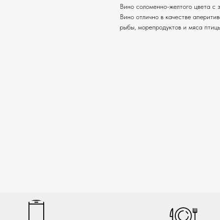
Вино соломенно-желтого цвета с 
Вино отлично в качестве аперитив
рыбы, морепродуктов и мяса птицы