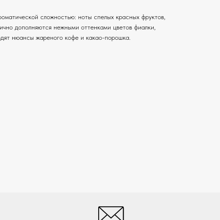
роматической сложностью: ноты спелых красных фруктов,
нично дополняются нежными оттенками цветов фиалки,
одят нюансы жареного кофе и какао-порошка.