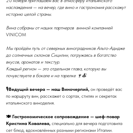
20 ноября приглашаем вас в атмосферу итальянского
наслаждения — на вечер, где вино и гастрономия расскажут
историю целой страны.
Вина собраны от наших партнеров винной компанией
VINICOM
Мы пройдём путь от северных виноградников Альто-Адидже
до солнечных склонов Сицилии, погружаясь в богатство
вкусов, ароматов и текстур.
Каждый регион — это отдельная глава, которую вы
почувствуете в бокале и на тарелке 🍷🍝
🎙️
Ведущий вечера — наш Виночерпий,
он проведёт вас
по маршруту вин, расскажет о сортах, стилях и секретах
итальянского виноделия.
🍽️
Гастрономическое сопровождение — шеф-повар
Кристина Ковалева,
специально для вечера подготовила
сет блюд, вдохновлённых разными регионами Италии.