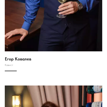
Егор Ковалев
Кавист