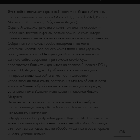
Винный этикет
Банкеты
Этот сайт использует сервис веб-аналитики Яндекс Метрика,
Дни рождения
предоставляемый компанией ООО «ЯНДЕКС», 119021, Россия,
Москва, ул. Л. Толстого, 16 (далее — Яндекс).
Сервис Яндекс Метрика использует технологию «cookie» —
ИНФОРМАЦИЯ
ВИНА
небольшие текстовые файлы, размещаемые на компьютере
пользователей с целью анализа их пользовательской активности.
Политика конфиденциальности
Итальянские вина
Собранная при помощи cookie информация не может
идентифицировать вас, однако может помочь нам улучшить
Контакты
Российские вина
работу нашего сайта. Информация об использовании вами
Наша команда
Испанские вина
данного сайта, собранная при помощи cookie, будет
передаваться Яндексу и храниться на сервере Яндекса в РФ и/
Немецкие вина
или в ЕЭЗ. Яндекс будет обрабатывать эту информацию в
интересах владельца сайта, в частности для оценки
использования вами сайта, составления отчетов об активности
на сайте. Яндекс обрабатывает эту информацию в порядке,
установленном в Условиях использования сервиса Яндекс
Метрика.
Вы можете отказаться от использования cookies, выбрав
соответствующие настройки в браузере. Также вы можете
использовать инструмент —
https://yandex.ru/support/metrika/general/opt-out.html. Однако это
МИНЗДРАВ ПРЕДУПРЕЖДАЕТ: ЧРЕЗМЕРНОЕ
может повлиять на работу некоторых функций сайта. Используя
этот сайт, вы соглашаетесь на обработку данных о вас в порядке
УПОТРЕБЛЕНИЕ АЛКОГОЛЯ ВРЕДИТ ВАШЕМУ
OK
и целях, указанных выше.
ЗДОРОВЬЮ