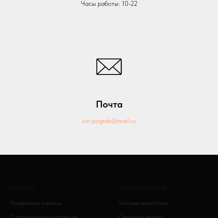
Часы работы: 10-22
Почта
vin-pogreb@mail.ru
УСЛУГИ
МЕРОПРИЯТИЯ
Подарочные корзины
Частные дегустации
Создание винной коллекции
Семейные вечера