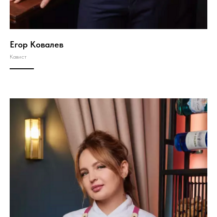
Егор Ковалев
Кавист