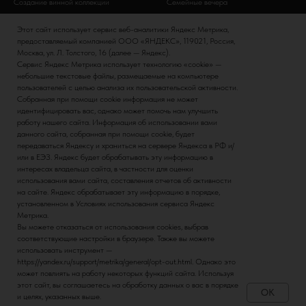
Создание винной коллекции
Семейные вечера
Винный этикет
Банкеты
Этот сайт использует сервис веб-аналитики Яндекс Метрика,
Дни рождения
предоставляемый компанией ООО «ЯНДЕКС», 119021, Россия,
Москва, ул. Л. Толстого, 16 (далее — Яндекс).
Сервис Яндекс Метрика использует технологию «cookie» —
ИНФОРМАЦИЯ
ВИНА
небольшие текстовые файлы, размещаемые на компьютере
пользователей с целью анализа их пользовательской активности.
Политика конфиденциальности
Итальянские вина
Собранная при помощи cookie информация не может
идентифицировать вас, однако может помочь нам улучшить
Контакты
Российские вина
работу нашего сайта. Информация об использовании вами
Наша команда
Испанские вина
данного сайта, собранная при помощи cookie, будет
передаваться Яндексу и храниться на сервере Яндекса в РФ и/
Немецкие вина
или в ЕЭЗ. Яндекс будет обрабатывать эту информацию в
интересах владельца сайта, в частности для оценки
использования вами сайта, составления отчетов об активности
на сайте. Яндекс обрабатывает эту информацию в порядке,
установленном в Условиях использования сервиса Яндекс
Метрика.
Вы можете отказаться от использования cookies, выбрав
соответствующие настройки в браузере. Также вы можете
использовать инструмент —
https://yandex.ru/support/metrika/general/opt-out.html. Однако это
МИНЗДРАВ ПРЕДУПРЕЖДАЕТ: ЧРЕЗМЕРНОЕ
может повлиять на работу некоторых функций сайта. Используя
этот сайт, вы соглашаетесь на обработку данных о вас в порядке
УПОТРЕБЛЕНИЕ АЛКОГОЛЯ ВРЕДИТ ВАШЕМУ
OK
и целях, указанных выше.
ЗДОРОВЬЮ