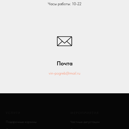
Часы работы: 10-22
Почта
vin-pogreb@mail.ru
УСЛУГИ
МЕРОПРИЯТИЯ
Подарочные корзины
Частные дегустации