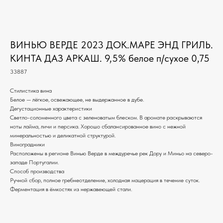
ВИНЬЮ ВЕРДЕ 2023 ДОК.МАРЕ ЭНД ГРИЛЬ.
КИНТА ДАЗ АРКАШ. 9,5% белое п/сухое 0,75
33887
Стилистика вина
Белое — лёгкое, освежающее, не выдержанное в дубе.
Дегустационные характеристики
Светло-соломенного цвета с зеленоватым блеском. В аромате раскрываются
ноты лайма, личи и персика. Хорошо сбалансированное вино с нежной
минеральностью и деликатной структурой.
Виноградники
Расположены в регионе Винью Верде в междуречье рек Дору и Миньо на северо-
западе Португалии.
Способ производства
Ручной сбор, полное гребнеотделение, холодная мацерация в течение суток.
Ферментация в ёмкостях из нержавеющей стали.