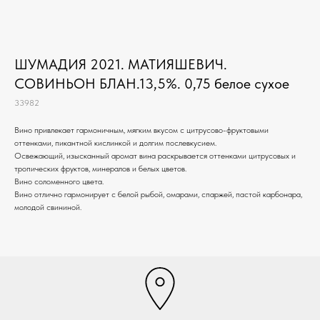
ШУМАДИЯ 2021. МАТИЯШЕВИЧ.
СОВИНЬОН БЛАН.13,5%. 0,75 белое сухое
33982
Вино привлекает гармоничным, мягким вкусом с цитрусово-фруктовыми
оттенками, пикантной кислинкой и долгим послевкусием.
Освежающий, изысканный аромат вина раскрывается оттенками цитрусовых и
тропических фруктов, минералов и белых цветов.
Вино соломенного цвета.
Вино отлично гармонирует с белой рыбой, омарами, спаржей, пастой карбонара,
молодой свининой.