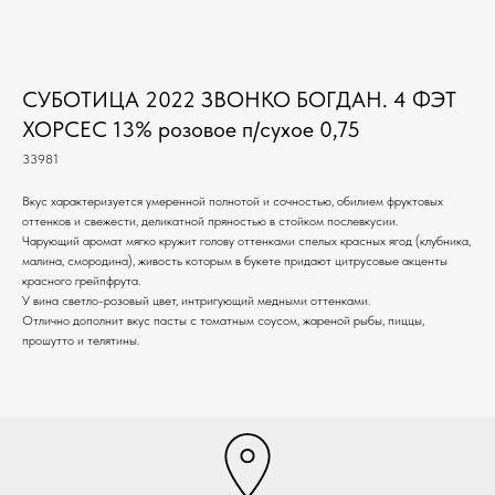
СУБОТИЦА 2022 ЗВОНКО БОГДАН. 4 ФЭТ
ХОРСЕС 13% розовое п/сухое 0,75
33981
Вкус характеризуется умеренной полнотой и сочностью, обилием фруктовых
оттенков и свежести, деликатной пряностью в стойком послевкусии.
Чарующий аромат мягко кружит голову оттенками спелых красных ягод (клубника,
малина, смородина), живость которым в букете придают цитрусовые акценты
красного грейпфрута.
У вина светло-розовый цвет, интригующий медными оттенками.
Отлично дополнит вкус пасты с томатным соусом, жареной рыбы, пиццы,
прошутто и телятины.