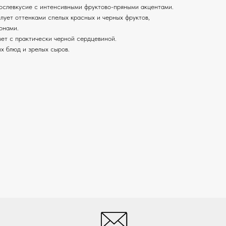
послевкусие с интенсивными фруктово-пряными акцентами.
лует оттенками спелых красных и черных фруктов,
онами.
вет с практически черной сердцевиной.
х блюд и зрелых сыров.