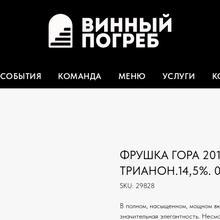
СОБЫТИЯ
КОМАНДА
МЕНЮ
УСЛУГИ
К
ФРУШКА ГОРА 20
ТРИАНОН.14,5%. 0,
SKU:
29828
В полном, насыщенном, мощном вк
значительная элегантность. Несм