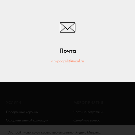
Почта
vin-pogreb@mail.ru
УСЛУГИ
МЕРОПРИЯТИЯ
Подарочные корзины
Частные дегустации
Создание винной коллекции
Семейные вечера
Винный этикет
Банкеты
Этот сайт использует сервис веб-аналитики Яндекс Метрика,