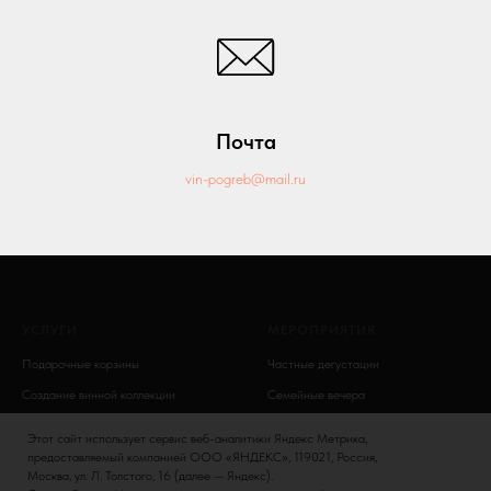
Почта
vin-pogreb@mail.ru
УСЛУГИ
МЕРОПРИЯТИЯ
Подарочные корзины
Частные дегустации
Создание винной коллекции
Семейные вечера
Винный этикет
Банкеты
Этот сайт использует сервис веб-аналитики Яндекс Метрика,
Дни рождения
предоставляемый компанией ООО «ЯНДЕКС», 119021, Россия,
Москва, ул. Л. Толстого, 16 (далее — Яндекс).