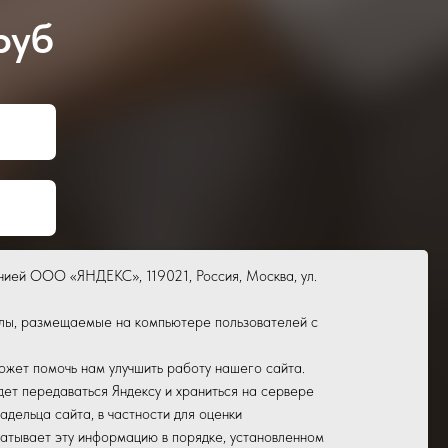
руб
нией ООО «ЯНДЕКС», 119021, Россия, Москва, ул.
йлы, размещаемые на компьютере пользователей с
ожет помочь нам улучшить работу нашего сайта.
ет передаваться Яндексу и храниться на сервере
адельца сайта, в частности для оценки
сь на обработку
батывает эту информацию в порядке, установленном