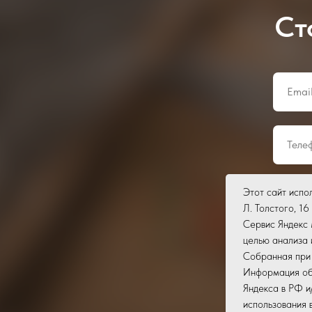
Ст
Этот сайт испо
Л. Толстого, 16
Сервис Яндекс 
целью анализа 
Собранная при 
Информация об 
Яндекса в РФ и
Отправляя форм
использования 