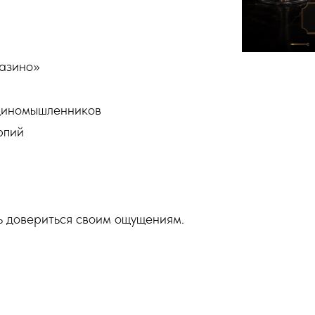
азино»
единомышленников
рпий
ь довериться своим ощущениям.